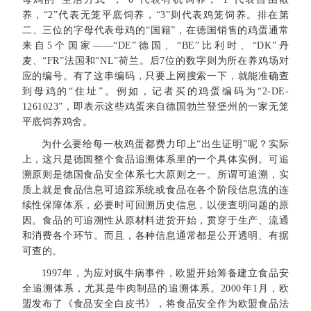
养，“2”代表无笼平底饲养，“3”则代表鸡笼饲养。排在第
二、三位的字母代表母鸡的“国籍”，在德国销售的鸡蛋通常
来自5个国家——“DE”德国、“BE”比利时、“DK”丹
麦、“FR”法国和“NL”荷兰。后7位的数字则为所在养鸡场对
应的编号。有了这串编码，只要上网搜索一下，就能准确查
到母鸡的“住址”。例如，记者买的鸡蛋编码为“2-DE-
1261023”，即表示这些鸡蛋来自德国勃兰登堡州的一家无笼
平底饲养鸡舍。
为什么要给每一枚鸡蛋都费力印上“出生证明”呢？实际
上，这只是德国整个食品追溯体系里的一个具体实例。可追
溯原则是德国食品安全体系七大原则之一。所谓可追溯，实
质上就是食品信息可追踪系统或食品在各个阶段信息流的连
续性保障体系，必要时可回溯历史信息，以便查明问题的原
因。食品的可追溯性从原材料进货开始，贯穿于生产、流通
和消费各个环节。而且，各种信息通常都是公开透明、有据
可查的。
1997年，为应对疯牛病事件，欧盟开始筹备建立食品安
全追溯体系，尤其是牛肉制品的追溯体系。2000年1月，欧
盟发布了《食品安全白皮书》，将食品安全作为欧盟食品法