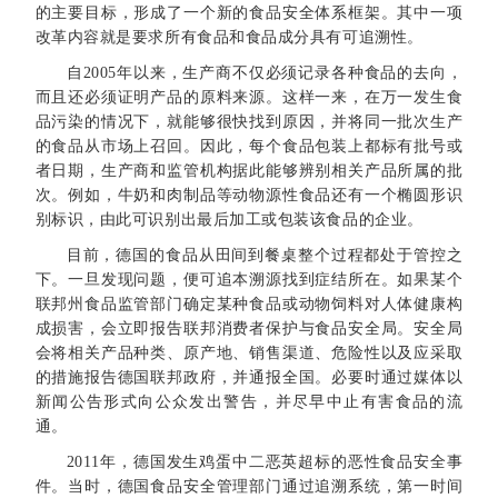
的主要目标，形成了一个新的食品安全体系框架。其中一项
改革内容就是要求所有食品和食品成分具有可追溯性。
自2005年以来，生产商不仅必须记录各种食品的去向，
而且还必须证明产品的原料来源。这样一来，在万一发生食
品污染的情况下，就能够很快找到原因，并将同一批次生产
的食品从市场上召回。因此，每个食品包装上都标有批号或
者日期，生产商和监管机构据此能够辨别相关产品所属的批
次。例如，牛奶和肉制品等动物源性食品还有一个椭圆形识
别标识，由此可识别出最后加工或包装该食品的企业。
目前，德国的食品从田间到餐桌整个过程都处于管控之
下。一旦发现问题，便可追本溯源找到症结所在。如果某个
联邦州食品监管部门确定某种食品或动物饲料对人体健康构
成损害，会立即报告联邦消费者保护与食品安全局。安全局
会将相关产品种类、原产地、销售渠道、危险性以及应采取
的措施报告德国联邦政府，并通报全国。必要时通过媒体以
新闻公告形式向公众发出警告，并尽早中止有害食品的流
通。
2011年，德国发生鸡蛋中二恶英超标的恶性食品安全事
件。当时，德国食品安全管理部门通过追溯系统，第一时间