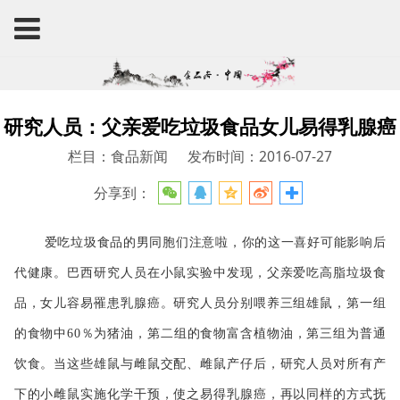
研究人员：父亲爱吃垃圾食品女儿易得乳腺癌
栏目：食品新闻
发布时间：2016-07-27
分享到：
垃圾食品
爱吃
的男同胞们注意啦，你的这一喜好可能影响后
巴西
实验
代健康。
研究人员在小鼠
中发现，父亲爱吃高脂垃圾食
品，女儿容易罹患乳腺癌
。研究人
员分别喂养三组雄鼠，第一组
猪油
植物油
的食物中60％为
，第二组的食物富含
，第三组为普通
饮食
。当这些雄鼠与雌鼠交配、雌鼠产仔后，研究人员对所有产
化学
下的小雌鼠实施
干预，使之易得乳腺癌，再以同样的方式抚