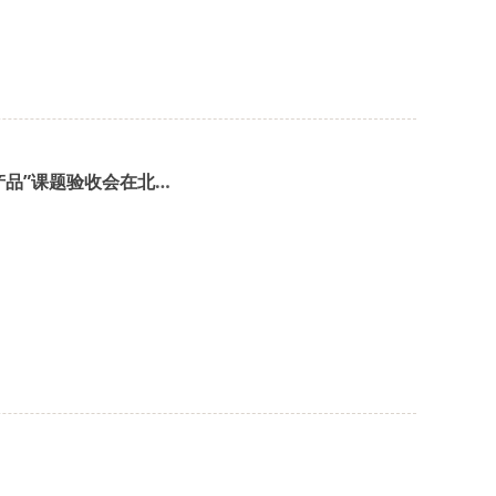
“十二五”国家科技支撑计划项目“功能食品设计及制造关键技术与产品”课题验收会在北京召开